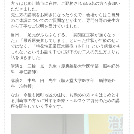
方々はじめ川崎市に在住、ご勤務される55名の方々参加い
ただきました。
先生方の講演をお聞きになったうえで、会場からはご自身
のご体調についてのご質問などが出て、専門分野の先生方
から丁寧なご説明を受けていました。
当日、「足元がふらふらする」「認知症症状が強くなっ
た」「最近尿失禁してしまう」といった症状が年齢のせい
ではなく、「特発性正常圧水頭症（iNPH）という病気かも
しれないというお話を中心に以下のお二人の先生方よりお
話を頂きました。
講演１ 三輪 点 先生（慶應義塾大学医学部 脳神経外
科 専任講師）
講演２ 中島 円 先生（順天堂大学医学部 脳神経外
科 准教授）
なお、今後も殿町地区の住民、お勤めの方々をはじめとす
る川崎市の方々に対する医療・ヘルスケア啓発のための講
座を開催していく予定です。