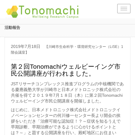
Togg
navig
活動報告
活動報告
2019年7月18日
【川崎市生命科学・環境研究センター（LiSE）1
階会議室】
第２回Tonomachiウェルビーイング市
民公開講座が行われました。
JSTリサーチコンプレックス推進プログラムの中核機関であ
る慶應義塾大学が川崎市と日本メドトロニック株式会社の
共催を得て２０１９年7月１８日（木）に第２回Tonomachi
ウェルビーイング市民公開講座を開催しました。
はじめに、日本メドトロニック株式会社メドトロニックイ
ノベーションセンターの何川修一センター長より開会の挨
拶をいただき「治療可能な認知症！？～症状を知るうえで
早期診断、早期治療ができるように心がけるポイントと
は？～」と題する公開講座を行い、殿町地区にお住まい