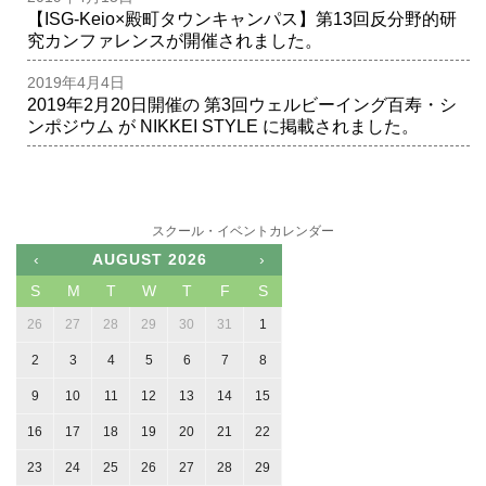
【ISG-Keio×殿町タウンキャンパス】第13回反分野的研
究カンファレンスが開催されました。
2019年4月4日
2019年2月20日開催の 第3回ウェルビーイング百寿・シ
ンポジウム が NIKKEI STYLE に掲載されました。
スクール・イベントカレンダー
‹
AUGUST 2026
›
S
M
T
W
T
F
S
26
27
28
29
30
31
1
2
3
4
5
6
7
8
9
10
11
12
13
14
15
16
17
18
19
20
21
22
23
24
25
26
27
28
29