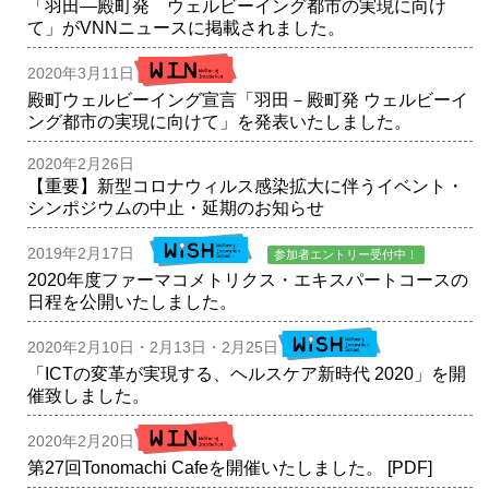
「羽田―殿町発 ウェルビーイング都市の実現に向け
て」がVNNニュースに掲載されました。
2020年3月11日
殿町ウェルビーイング宣言「羽田－殿町発 ウェルビーイ
ング都市の実現に向けて」を発表いたしました。
2020年2月26日
【重要】新型コロナウィルス感染拡大に伴うイベント・
シンポジウムの中止・延期のお知らせ
2019年2月17日
参加者エントリー受付中！
2020年度ファーマコメトリクス・エキスパートコースの
日程を公開いたしました。
2020年2月10日・2月13日・2月25日
「ICTの変革が実現する、ヘルスケア新時代 2020」を開
催致しました。
2020年2月20日
第27回Tonomachi Cafeを開催いたしました。
[PDF]