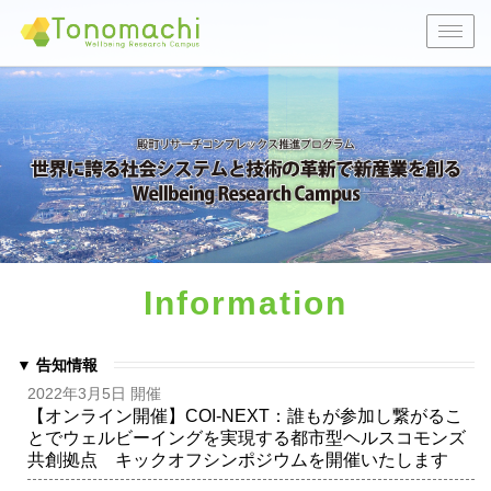
Togg
navig
Information
▼ 告知情報
2022年3月5日 開催
【オンライン開催】COI-NEXT：誰もが参加し繋がるこ
とでウェルビーイングを実現する都市型ヘルスコモンズ
共創拠点 キックオフシンポジウムを開催いたします